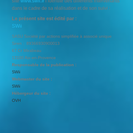
Politique
site
www.swii.fr
l’identité des différents intervenants
dans le cadre de sa réalisation et de son suivi :
Le présent site est édité par :
de
SWii
SASU Société par actions simplifiée à associé unique
confidenti
Siren : 89366930900013
67 Cr Mirabeau
13100 Aix-en-Provence
Responsable de la publication :
SWii
Webmaster du site :
SWii
Hébergeur du site :
OVH