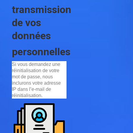
transmission
de vos
données
personnelles
Si vous demandez une
réinitialisation de votre
mot de passe, nous
inclurons votre adresse
IP dans l’e-mail de
réinitialisation.