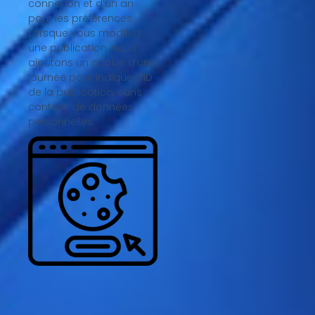
connexion et d’un an
pour les préférences.
Lorsque vous modifiez
une publication, nous
ajoutons un cookie d’une
journée pour indiquer l’ID
de la publication, sans
contenir de données
personnelles.