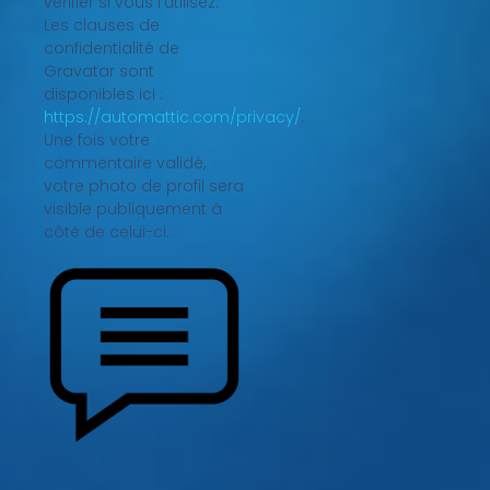
vérifier si vous l’utilisez.
Les clauses de
confidentialité de
Gravatar sont
disponibles ici :
https://automattic.com/privacy/
.
Une fois votre
commentaire validé,
votre photo de profil sera
visible publiquement à
côté de celui-ci.