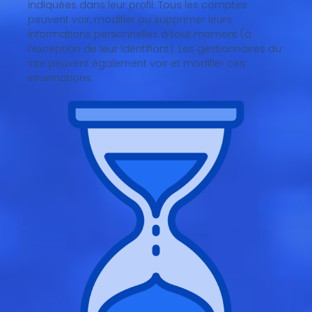
indiquées dans leur profil. Tous les comptes
peuvent voir, modifier ou supprimer leurs
informations personnelles à tout moment (à
l’exception de leur identifiant). Les gestionnaires du
site peuvent également voir et modifier ces
informations.