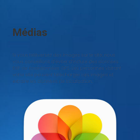
Médias
Si vous téléversez des images sur le site, nous
vous conseillons d’éviter d’inclure des données
EXIF de coordonnées GPS. Les personnes visitant
votre site peuvent télécharger ces images et
extraire les données de localisation.